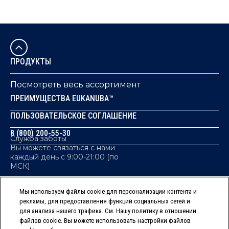
1. ЖИВОТНЫЙ БЕЛОК - ИНГРЕДИЕНТ №1
Белок является строительным материалом не только для мышц, но и
2. КОМПЛЕКС ACTIV ADVANTAGE ПОДДЕРЖИВАЕТ 
ПРОДУКТЫ
Физическая форма
Высококачественные животные белки в сочетании с глюкоз
Посмотреть весь ассортимент
ПРЕИМУЩЕСТВА EUKANUBA™
Интеллект
Омега-3 (докозагексаеновая кислота) и антиоксиданты обес
ПОЛЬЗОВАТЕЛЬСКОЕ СОГЛАШЕНИЕ
Активность
8 (800) 200-55-30
Служба заботы
Оптимальный уровень жиров и углеводы с разным гликемичес
Вы можете связаться с нами
каждый день с 9:00-21:00 (по
3. ПОДДЕРЖАНИЕ ЗДОРОВЬЯ ЗУБОВ И ДЕСЕН
МСК)
Комплекс Eukanuba™ 3D DentaDefense способствует уменьшению об
Мы используем файлы cookie для персонализации контента и
4. ПОДДЕРЖАНИЕ ПИЩЕВАРЕНИЯ
рекламы, для предоставления функций социальных сетей и
КОНФИДЕНЦИАЛЬНОСТЬ
Входящие в состав пребиотики и клетчатка способствуют сохране
для анализа нашего трафика. См. Нашу политику в отношении
ФАЙЛЫ COOKIES / ФАЙЛЫ ЭЛЕКТРОННЫХ
файлов cookie. Вы можете использовать настройки файлов
АНАЛИТИЧЕСКИХ ДАННЫХ