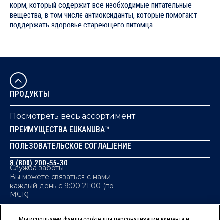
корм, который содержит все необходимые питательные
вещества, в том числе антиоксиданты, которые помогают
поддержать здоровье стареющего питомца.
Корм EUKANUBA® ADULT 7+ YEARS SENIOR TOP CONDITION - ДЛ
1. ИММУНИТЕТ
Антиоксиданты (в том числе витамин Е) в составе рациона усилива
ПРОДУКТЫ
2. ПИЩЕВАРИТЕЛЬНАЯ СИСТЕМА
Посмотреть весь ассортимент
Входящие в состав пребиотики и клетчатка способствуют сохран
ПРЕИМУЩЕСТВА EUKANUBA™
3. МОЧЕВЫДЕЛИТЕЛЬНАЯ СИСТЕМА
ПОЛЬЗОВАТЕЛЬСКОЕ СОГЛАШЕНИЕ
Рацион защищает мочевыделительную систему кошки за счет сбал
8 (800) 200-55-30
Служба заботы
4. МЫШЦЫ
Вы можете связаться с нами
каждый день с 9:00-21:00 (по
Высокое содержание белков животного происхождения способств
МСК)
5. КОЖА И ШЕРСТЬ
Мы используем файлы cookie для персонализации контента и