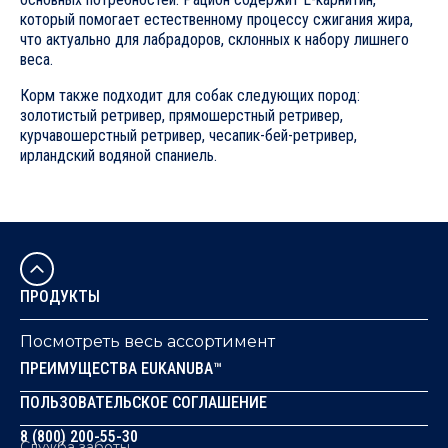
который помогает естественному процессу сжигания жира,
что актуально для лабрадоров, склонных к набору лишнего
веса.
Корм также подходит для собак следующих пород:
золотистый ретривер, прямошерстный ретривер,
курчавошерстный ретривер, чесапик-бей-ретривер,
ирландский водяной спаниель.
ЖИВОТНЫЙ БЕЛОК - ИНГРЕДИЕНТ №1
Белок является строительным материалом не только для мышц, но и
1. ОПТИМАЛЬНЫЙ ВЕС
ПРОДУКТЫ
Способствует поддержанию веса, что снижает нагрузку на суставы.
Посмотреть весь ассортимент
2. КОМФОРТНОЕ ПИЩЕВАРЕНИЕ
ПРЕИМУЩЕСТВА EUKANUBA™
Способствует здоровью пищеварительной системы
ПОЛЬЗОВАТЕЛЬСКОЕ СОГЛАШЕНИЕ
3. ЗДОРОВЬЕ ПОЛОСТИ РТА
8 (800) 200-55-30
Служба заботы