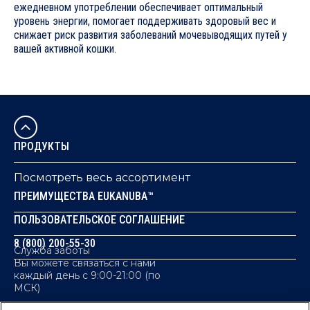
ежедневном употреблении обеспечивает оптимальный
уровень энергии, помогает поддерживать здоровый вес и
снижает риск развития заболеваний мочевыводящих путей у
вашей активной кошки.
Корм EUKANUBA® TOP CONDITION ДЛЯ ПОДДЕРЖАНИЯ ОПТИМАЛЬН
1. ИММУНИТЕТ
Антиоксиданты в составе рациона усиливают активность иммунных 
ПРОДУКТЫ
2. ПИЩЕВАРИТЕЛЬНАЯ СИСТЕМА
Посмотреть весь ассортимент
Входящая в состав растительная клетчатка способствует нормаль
ПРЕИМУЩЕСТВА EUKANUBA™
3. МОЧЕВЫДЕЛИТЕЛЬНАЯ СИСТЕМА
ПОЛЬЗОВАТЕЛЬСКОЕ СОГЛАШЕНИЕ
Рацион защищает мочевыделительную систему кошки за счет сбал
8 (800) 200-55-30
Служба заботы
4. МЫШЦЫ
Вы можете связаться с нами
каждый день с 9:00-21:00 (по
Содержание белков животного происхождения способствует росту
МСК)