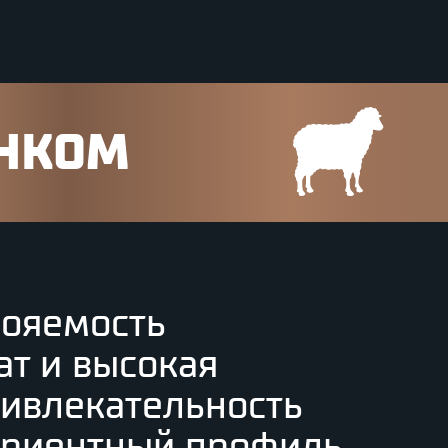
ЕНКОМ
вояемость
ат и высокая
ривлекательность
триентный профиль