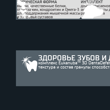
ФИЗИЧЕСКАЯ ФОРМА
ИНТЕЛЛЕКТ
высококачественные белки,
докозагексаенов
глюкозамин, хондроитин и Омега-3
антиоксиданты 
для поддержания мышечной массы
работы мозга
и здоровья суставов
ЗДОРОВЬЕ ЗУБОВ И 
комплекс Eukanuba™ 3D DentaDefen
текстура и состав гранулы способс