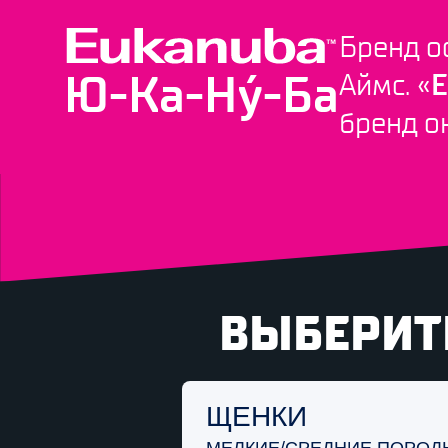
ЖИВОТНЫЙ
БЕЛОК
Бренд о
ИНГРЕДИЕНТ
№1
*
*согласно массовой доле
Ю-Ка-Ну́-Ба
Аймс. «
E
бренд о
ВЫБЕРИТЕ
ЩЕНКИ
МЕЛКИЕ/СРЕДНИЕ