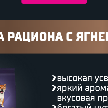
 РАЦИОНА С ЯГН
высокая ус
яркий аром
вкусовая п
богатый ну