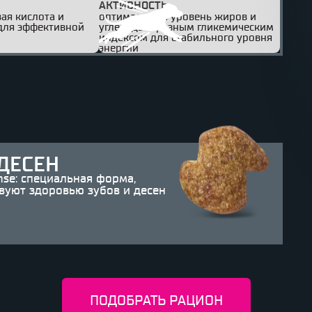
АКТИВНОСТЬ
ая кислота и
оптимальный уровень жиров и
для эффективной
углеводы с разным гликемическим
индексом для стабильного уровня
энергии
ДЕСЕН
se: специальная форма,
твуют здоровью зубов и десен
ПОДОБРАТЬ РАЦИОН