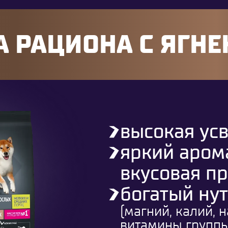
 РАЦИОНА С ЯГН
высокая ус
яркий аром
вкусовая п
богатый ну
(магний, калий, 
витамины группы