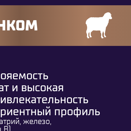
ЕНКОМ
вояемость
ат и высокая
ривлекательность
триентный профиль
натрий, железо,
 B)