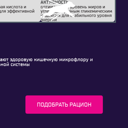
АКТИВНОСТЬ
ая кислота и
оптимальный уровень жиров и
для эффективной
углеводы с разным гликемическим
индексом для стабильного уровня
энергии
вают здоровую кишечную микрофлору и
ьной системы
ПОДОБРАТЬ РАЦИОН