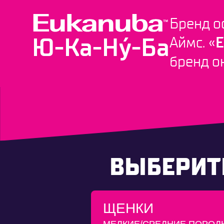
ЖИВОТНЫЙ
БЕЛОК
Бренд о
ИНГРЕДИЕНТ
№1
*
*согласно массовой доле
Ю-Ка-Ну́-Ба
Аймс. «
E
бренд о
ВЫБЕРИТЕ
ЩЕНКИ
МЕЛКИЕ/СРЕДНИЕ