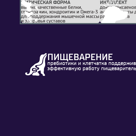
ФИЗИЧЕСКАЯ ФОРМА
ИНТЕЛЛЕКТ
высококачественные белки,
докозагексаенов
глюкозамин, хондроитин и Омега-3
антиоксиданты 
для поддержания мышечной массы
работы мозга
и здоровья суставов
ПИЩЕВАРЕНИЕ
пребиотики и клетчатка поддержи
эффективную работу пищеварител