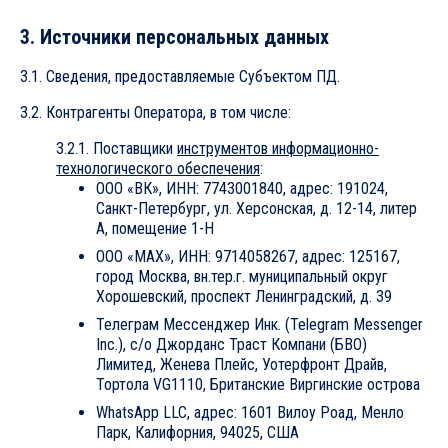
3. Источники персональных данных
3.1. Сведения, предоставляемые Субъектом ПД.
3.2. Контрагенты Оператора, в том числе:
3.2.1. Поставщики
инструментов информационно-
технологического обеспечения
:
ООО «ВК», ИНН: 7743001840, адрес: 191024,
Санкт-Петербург, ул. Херсонская, д. 12-14, литер
А, помещение 1-Н
ООО «МАХ», ИНН: 9714058267, адрес: 125167,
город Москва, вн.тер.г. муниципальный округ
Хорошевский, проспект Ленинградский, д. 39
Телеграм Мессенджер Инк. (Telegram Messenger
Inc.), c/o Джорданс Траст Компани (БВО)
Лимитед, Женева Плейс, Уотерфронт Драйв,
Тортола VG1110, Британские Виргинские острова
WhatsApp LLC, адрес: 1601 Вилоу Роад, Менло
Парк, Калифорния, 94025, США